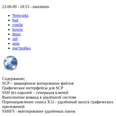
23.06.09 - 18:53 - maximum
Networks
bsd
config
howto
linux
ssh
unix
настройка
Содержание:
SCP – защищённое копирование файлов
Графические интерфейсы для SCP
SSH без паролей – генерация ключей
Выполнение команд в удалённой системе
Перенаправление сеанса X11 - удалённый запуск графических
приложений
SSHFS - монтирование удалённых папок