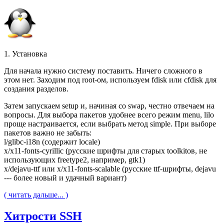
1. Установка
Для начала нужно систему поставить. Ничего сложного в
этом нет. Заходим под root-ом, используем fdisk или cfdisk для
создания разделов.
Затем запускаем setup и, начиная со swap, честно отвечаем на
вопросы. Для выбора пакетов удобнее всего режим menu, lilo
проще настраивается, если выбрать метод simple. При выборе
пакетов важно не забыть:
l/glibc-i18n (содержит locale)
x/x11-fonts-cyrillic (русские шрифты для старых toolkitов, не
использующих freetype2, например, gtk1)
x/dejavu-ttf или x/x11-fonts-scalable (русские ttf-шрифты, dejavu
--- более новый и удачный вариант)
( читать дальше... )
Хитрости SSH