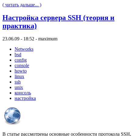
( читать дальше... )
Настройка сервера SSH (теория и
практика)
23.06.09 - 18:52 - maximum
Networks
bsd
config
console
howto
linux
ssh
unix
консоль
настройка
В статье рассмотрены основные особенности протокола SSH,