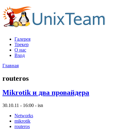
Галерея
Трекер
О нас
Вход
Главная
routeros
Mikrotik и два провайдера
30.10.11 - 16:00 - isn
Networks
mikrotik
routeros